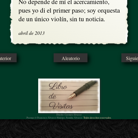
No depende de mí el acercamiento,

pues yo di el primer paso; soy orquesta

de un único violín, sin tu noticia.
abril de 2013
erior
Aleatorio
Sigui
Diseño: Carmen Álvarez
Poemas © Francisco Álvarez Hidalgo, Familia Álvarez.
Todos derechos reservados.