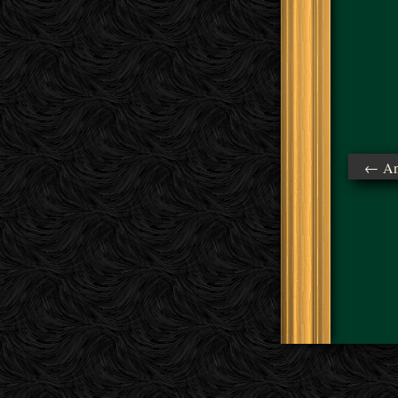
← Ant