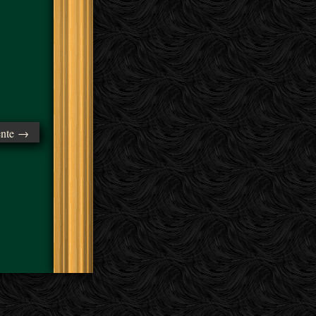
ente →