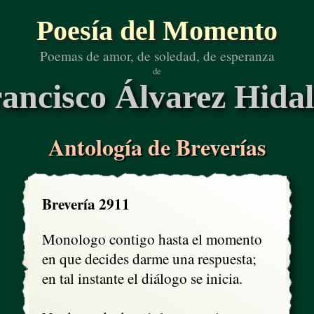
Poesía del Momento
Poemas de amor, de soledad, de esperanza
de
ancisco Álvarez Hida
Antología de Breverías
Brevería 2911
Monologo contigo hasta el momento

en que decides darme una respuesta;

en tal instante el diálogo se inicia.
