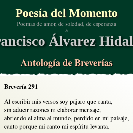
Poesía del Momento
Poemas de amor, de soledad, de esperanza
de
ancisco Álvarez Hida
Antología de Breverías
Brevería 291
Al escribir mis versos soy pájaro que canta,

sin aducir razones ni elaborar mensaje; 

abriendo el alma al mundo, perdido en mi paisaje,

canto porque mi canto mi espíritu levanta.