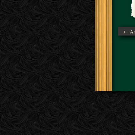
← Ant