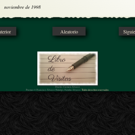
noviembre de 1998
erior
Aleatorio
Sigui
Diseño: Carmen Álvarez
Poemas © Francisco Álvarez Hidalgo, Familia Álvarez.
Todos derechos reservados.