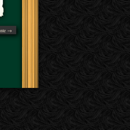
ente →