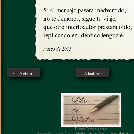
Si el mensaje pasara inadvertido,

no te demores, sigue tu viaje,

que otro interlocutor prestará oído,

replicando en idéntico lenguaje.
marzo de 2013
← Anterior
Aleatorio
Diseño: Carmen Álvarez
Poemas © Francisco Álvarez Hidalgo, Familia Álvarez.
Todos derechos re