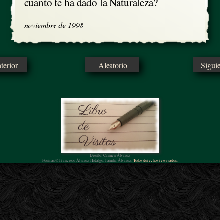
cuanto te ha dado la Naturaleza?
noviembre de 1998
erior
Aleatorio
Sigui
Diseño: Carmen Álvarez
Poemas © Francisco Álvarez Hidalgo, Familia Álvarez.
Todos derechos reservados.