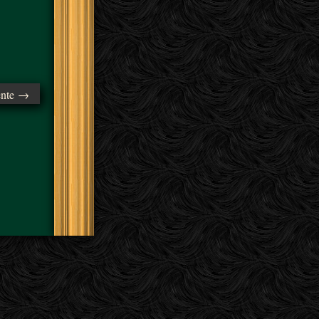
ente →