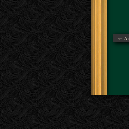
← Ant