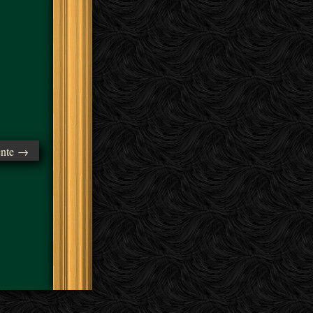
ente →