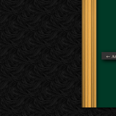
← Ant