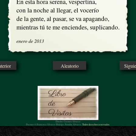
En esta hora serena, vespertina,

con la noche al llegar, el vocerío

de la gente, al pasar, se va apagando,

mientras tú te me enciendes, suplicando.
enero de 2013
erior
Aleatorio
Sigui
Diseño: Carmen Álvarez
Poemas © Francisco Álvarez Hidalgo, Familia Álvarez.
Todos derechos reservados.