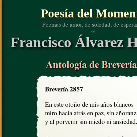
Poesía del Momen
Poemas de amor, de soledad, de espera
de
Francisco Álvarez H
Antología de Brevería
Brevería 2857
En este otoño de mis años blancos

miro hacia atrás en paz, sin añoranza
y al porvenir sin miedo ni ansiedad.