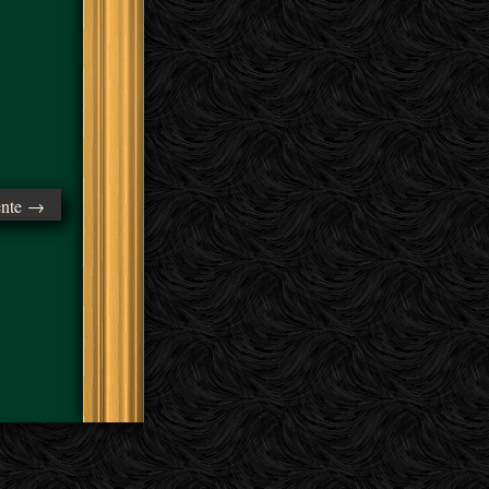
ente →