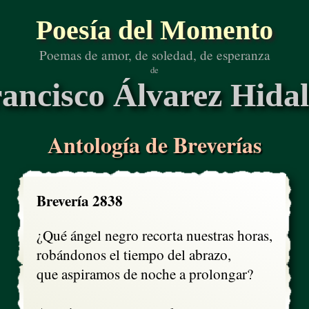
Poesía del Momento
Poemas de amor, de soledad, de esperanza
de
ancisco Álvarez Hida
Antología de Breverías
Brevería 2838
¿Qué ángel negro recorta nuestras horas,

robándonos el tiempo del abrazo,

que aspiramos de noche a prolongar?
