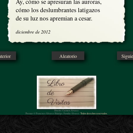
Ay, cómo se apresuran las auroras, 

cómo los deslumbrantes latigazos

de su luz nos apremian a cesar.
diciembre de 2012
erior
Aleatorio
Sigui
Diseño: Carmen Álvarez
Poemas © Francisco Álvarez Hidalgo, Familia Álvarez.
Todos derechos reservados.