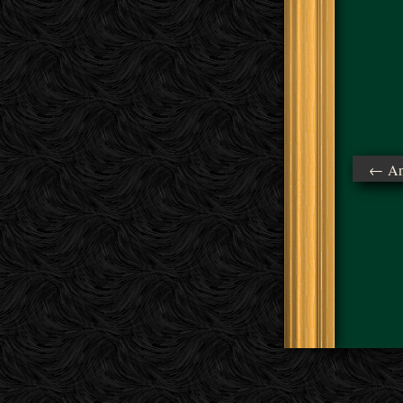
← Ant