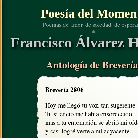
Poesía del Momen
Poemas de amor, de soledad, de espera
de
Francisco Álvarez H
Antología de Brevería
Brevería 2806
Hoy me llegó tu voz, tan sugerente.

Tu silencio me había ensordecido,

mas a tu entonación se abrió mi oído
y casi logré verte a mí adyacente.
