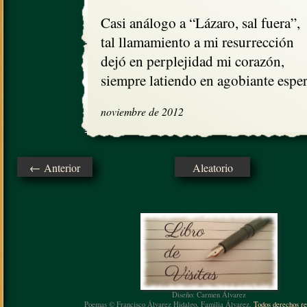
Casi análogo a “Lázaro, sal fuera”,

tal llamamiento a mi resurrección

dejó en perplejidad mi corazón, 

siempre latiendo en agobiante esper
noviembre de 2012
← Anterior
Aleatorio
Diseño: Carmen Álvarez
Poemas © Francisco Álvarez Hidalgo, Familia Álvarez.
Todos derechos re