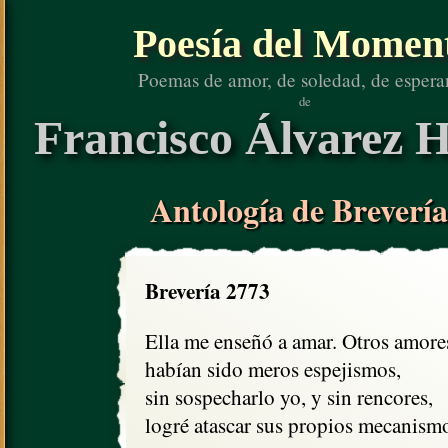
Poesía del Momen
Poemas de amor, de soledad, de espera
de
Francisco Álvarez H
Antología de Brevería
Brevería 2773
Ella me enseñó a amar. Otros amores
habían sido meros espejismos,

sin sospecharlo yo, y sin rencores,

logré atascar sus propios mecanismo