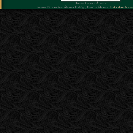
Diseño: Carmen Álvarez
Poemas © Francisco Álvarez Hidalgo, Familia Álvarez.
Todos derechos re