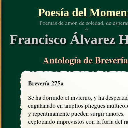
Poesía del Momen
Poemas de amor, de soledad, de espera
de
Francisco Álvarez H
Antología de Brevería
Brevería 275a
Se ha dormido el invierno, y ha desperta
engalanado en amplios pliegues multicolo
y repentinamente pueden surgir amores, 

explotando imprevistos con la furia del ra