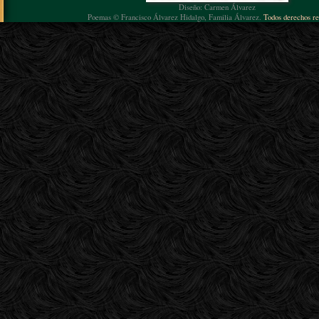
Diseño: Carmen Álvarez
Poemas © Francisco Álvarez Hidalgo, Familia Álvarez.
Todos derechos re