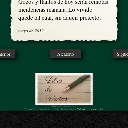
Gozos y llantos de hoy serán remotas

incidencias mañana. Lo vivido

quede tal cual, sin aducir pretexto.
mayo de 2012
erior
Aleatorio
Sigui
Diseño: Carmen Álvarez
Poemas © Francisco Álvarez Hidalgo, Familia Álvarez.
Todos derechos reservados.