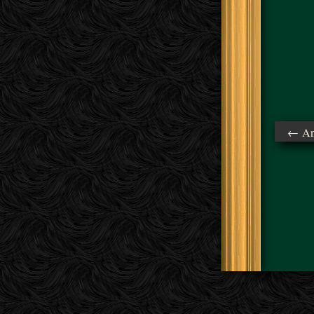
← Ant