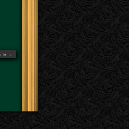
ente →