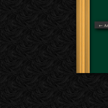
← Ant