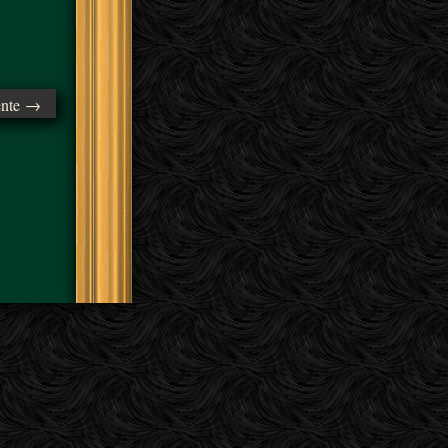
ente →