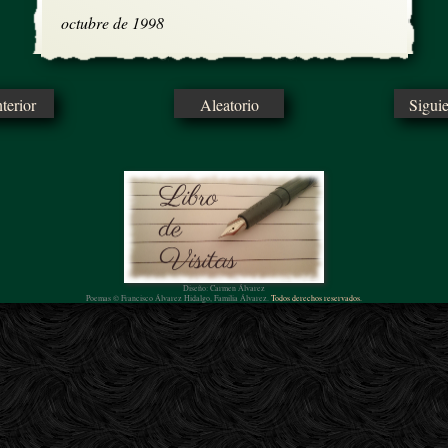
octubre de 1998
erior
Aleatorio
Sigui
Diseño: Carmen Álvarez
Poemas © Francisco Álvarez Hidalgo, Familia Álvarez.
Todos derechos reservados.