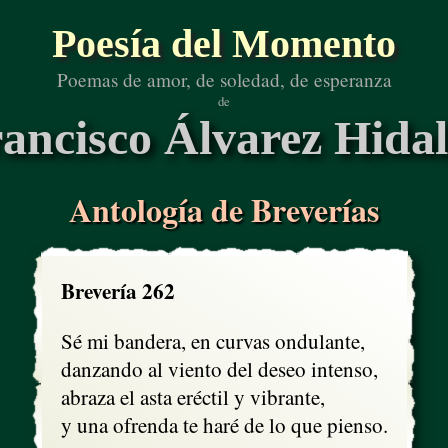
Poesía del Momento
Poemas de amor, de soledad, de esperanza
de
ancisco Álvarez Hida
Antología de Breverías
Brevería 262
Sé mi bandera, en curvas ondulante,

danzando al viento del deseo intenso,

abraza el asta eréctil y vibrante,

y una ofrenda te haré de lo que pienso.