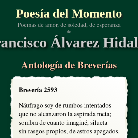
Poesía del Momento
Poemas de amor, de soledad, de esperanza
de
ancisco Álvarez Hida
Antología de Breverías
Brevería 2593
Náufrago soy de rumbos intentados

que no alcanzaron la aspirada meta;

sombra de cuanto imaginé, silueta

sin rasgos propios, de astros apagados.
