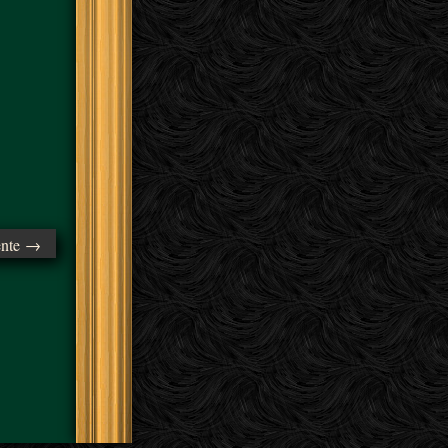
ente →