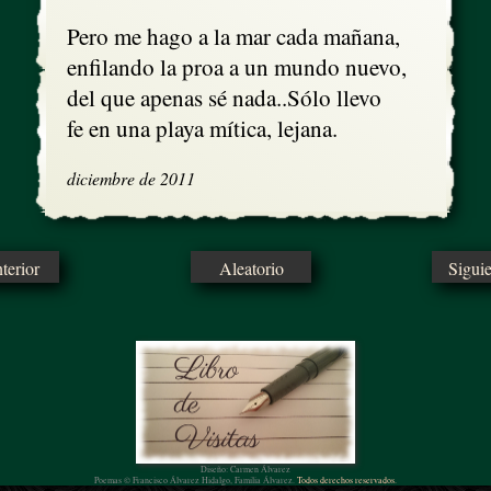
Pero me hago a la mar cada mañana,

enfilando la proa a un mundo nuevo,

del que apenas sé nada..Sólo llevo

fe en una playa mítica, lejana.
diciembre de 2011
erior
Aleatorio
Sigui
Diseño: Carmen Álvarez
Poemas © Francisco Álvarez Hidalgo, Familia Álvarez.
Todos derechos reservados.