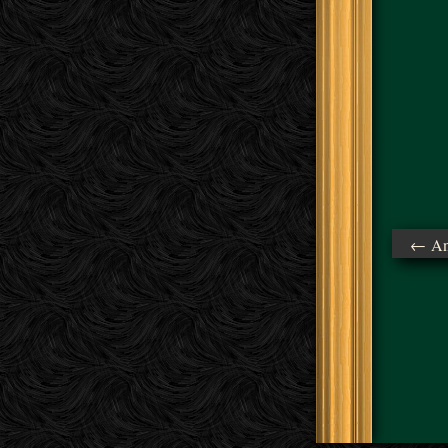
← Ant