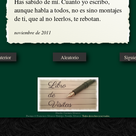
Has sabido de mí. Cuanto yo escribo,

aunque habla a todos, no es sino montajes

de ti, que al no leerlos, te rebotan.
noviembre de 2011
erior
Aleatorio
Sigui
Diseño: Carmen Álvarez
Poemas © Francisco Álvarez Hidalgo, Familia Álvarez.
Todos derechos reservados.