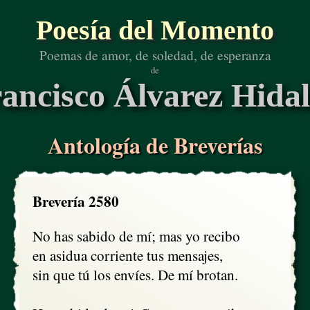
Poesía del Momento
Poemas de amor, de soledad, de esperanza
de
ancisco Álvarez Hida
Antología de Breverías
Brevería 2580
No has sabido de mí; mas yo recibo

en asidua corriente tus mensajes,

sin que tú los envíes. De mí brotan.
