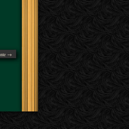
ente →