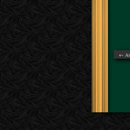
← Ant