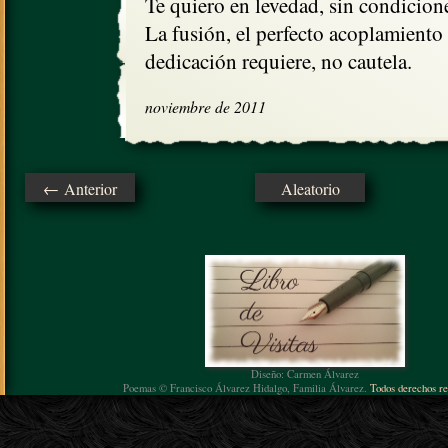
Te quiero en levedad, sin condicione
La fusión, el perfecto acoplamiento

dedicación requiere, no cautela.
noviembre de 2011
← Anterior
Aleatorio
Diseño: Carmen Álvarez
Poemas © Francisco Álvarez Hidalgo, Familia Álvarez.
Todos derechos re