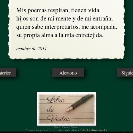
Mis poemas respiran, tienen vida,

hijos son de mi mente y de mi entraña;

quien sabe interpretarlos, me acompaña,

su propia alma a la mía entretejida.
octubre de 2011
erior
Aleatorio
Sigui
Diseño: Carmen Álvarez
Poemas © Francisco Álvarez Hidalgo, Familia Álvarez.
Todos derechos reservados.