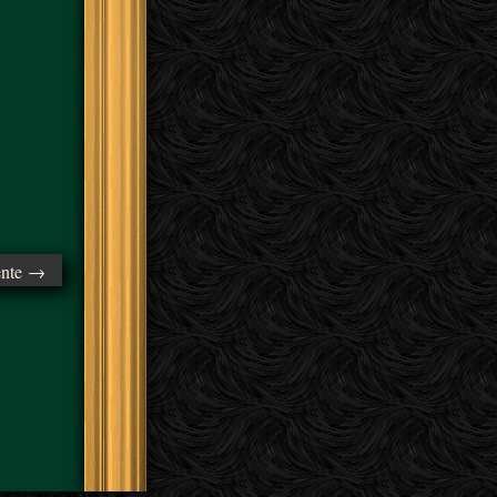
ente →