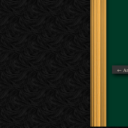
← Ant