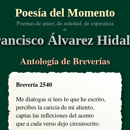
Poesía del Momento
Poemas de amor, de soledad, de esperanza
de
ancisco Álvarez Hida
Antología de Breverías
Brevería 2540
Me dialogas si lees lo que he escrito, 

percibes la caricia de mi aliento,

captas las inflexiones del acento

que a cada verso dejo circunscrito.
