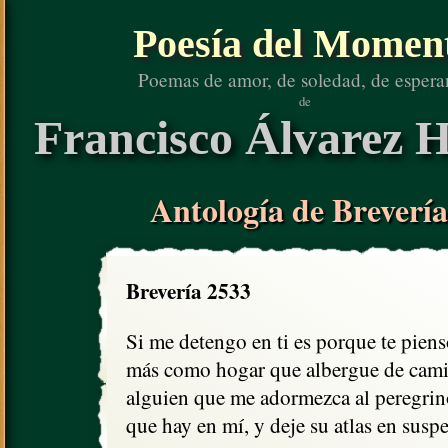
Poesía del Momen
Poemas de amor, de soledad, de espera
de
Francisco Álvarez H
Antología de Brevería
Brevería 2533
Si me detengo en ti es porque te piens
más como hogar que albergue de cami
alguien que me adormezca al peregrin
que hay en mí, y deje su atlas en suspe