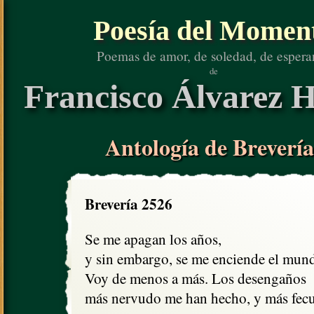
Poesía del Momen
Poemas de amor, de soledad, de espera
de
Francisco Álvarez H
Antología de Brevería
Brevería 2526
Se me apagan los años, 

y sin embargo, se me enciende el mund
Voy de menos a más. Los desengaños

más nervudo me han hecho, y más fecu