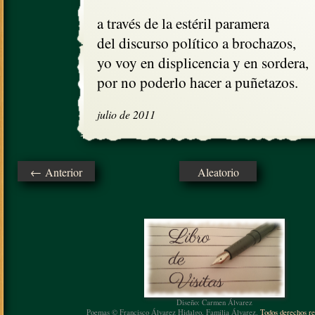
a través de la estéril paramera

del discurso político a brochazos,

yo voy en displicencia y en sordera,

por no poderlo hacer a puñetazos.
julio de 2011
← Anterior
Aleatorio
Diseño: Carmen Álvarez
Poemas © Francisco Álvarez Hidalgo, Familia Álvarez.
Todos derechos re