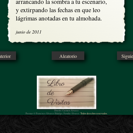
arrancando la sombra a tu escenario,

y extirpando las fechas en que leo

lágrimas anotadas en tu almohada.
junio de 2011
erior
Aleatorio
Sigui
Diseño: Carmen Álvarez
Poemas © Francisco Álvarez Hidalgo, Familia Álvarez.
Todos derechos reservados.