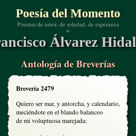
Poesía del Momento
Poemas de amor, de soledad, de esperanza
de
ancisco Álvarez Hida
Antología de Breverías
Brevería 2479
Quiero ser mar, y antorcha, y calendario,

meciéndote en el blando balanceo

de mi voluptuosa marejada;
