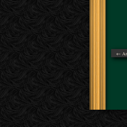
← Ant