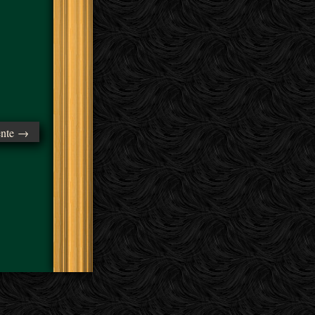
ente →