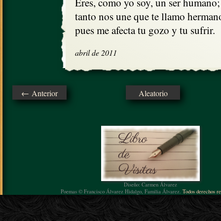
Eres, como yo soy, un ser humano;

tanto nos une que te llamo hermano
pues me afecta tu gozo y tu sufrir.
abril de 2011
← Anterior
Aleatorio
Diseño: Carmen Álvarez
Poemas © Francisco Álvarez Hidalgo, Familia Álvarez.
Todos derechos re