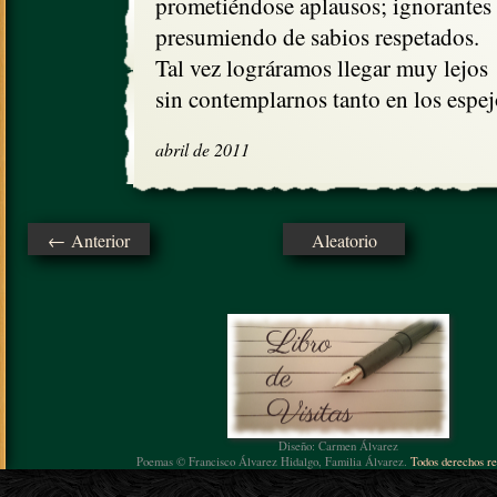
prometiéndose aplausos; ignorantes

presumiendo de sabios respetados.

Tal vez lográramos llegar muy lejos

sin contemplarnos tanto en los espej
abril de 2011
← Anterior
Aleatorio
Diseño: Carmen Álvarez
Poemas © Francisco Álvarez Hidalgo, Familia Álvarez.
Todos derechos re