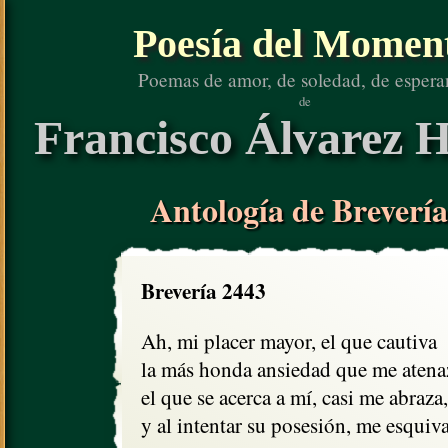
Poesía del Momen
Poemas de amor, de soledad, de espera
de
Francisco Álvarez H
Antología de Brevería
Brevería 2443
Ah, mi placer mayor, el que cautiva

la más honda ansiedad que me atenaz
el que se acerca a mí, casi me abraza,

y al intentar su posesión, me esquiva