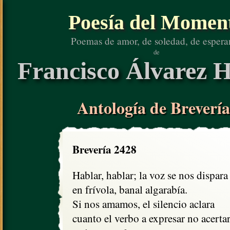
Poesía del Momen
Poemas de amor, de soledad, de espera
de
Francisco Álvarez H
Antología de Brevería
Brevería 2428
Hablar, hablar; la voz se nos dispara

en frívola, banal algarabía.

Si nos amamos, el silencio aclara

cuanto el verbo a expresar no acertarí