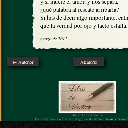
y si muere el amor, y nos separa, 

¿qué palabra al rescate arribaría? 

Si has de decir algo importante, calla
que la verdad por ojo y tacto estalla.
marzo de 2011
← Anterior
Aleatorio
Diseño: Carmen Álvarez
Poemas © Francisco Álvarez Hidalgo, Familia Álvarez.
Todos derechos re