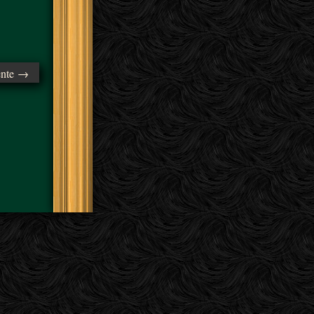
ente →