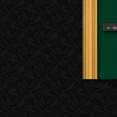
← Ant