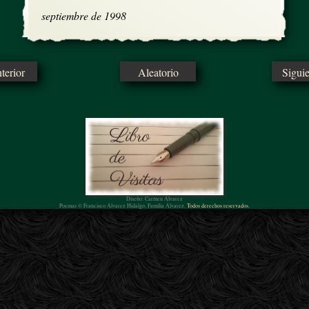
septiembre de 1998
erior
Aleatorio
Sigui
Diseño: Carmen Álvarez
Poemas © Francisco Álvarez Hidalgo, Familia Álvarez.
Todos derechos reservados.