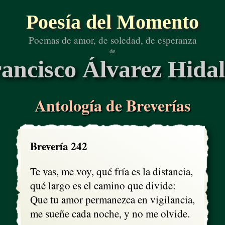
Poesía del Momento
Poemas de amor, de soledad, de esperanza
de
ancisco Álvarez Hida
Antología de Breverías
Brevería 242
Te vas, me voy, qué fría es la distancia,

qué largo es el camino que divide:

Que tu amor permanezca en vigilancia,

me sueñe cada noche, y no me olvide.