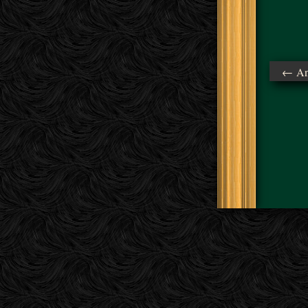
← Ant