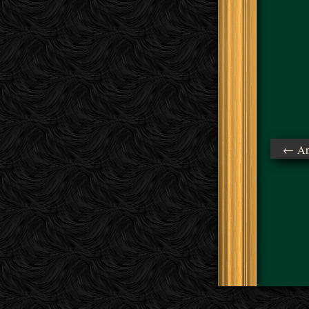
← Ant