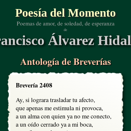
Poesía del Momento
Poemas de amor, de soledad, de esperanza
de
ancisco Álvarez Hida
Antología de Breverías
Brevería 2408
Ay, si lograra trasladar tu afecto,

que apenas me estimula ni provoca,

a un alma con quien ya no me conecto,

a un oído cerrado ya a mi boca,
