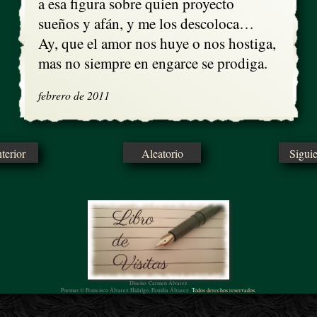
a esa figura sobre quien proyecto

sueños y afán, y me los descoloca…

Ay, que el amor nos huye o nos hostiga, 

mas no siempre en engarce se prodiga.
febrero de 2011
erior
Aleatorio
Sigui
Diseño: Carmen Álvarez
Poemas © Francisco Álvarez Hidalgo, Familia Álvarez.
Todos derechos reservados.