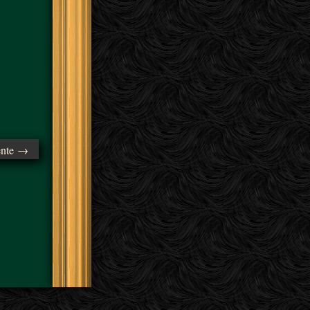
ente →