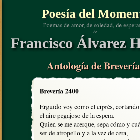
Poesía del Momen
Poemas de amor, de soledad, de espera
de
Francisco Álvarez H
Antología de Brevería
Brevería 2400
Erguido voy como el ciprés, cortando

el aire pegajoso de la espera.

Quien se me acerque, sepa cómo y cuá
ser de atropello y a la vez de cera,
