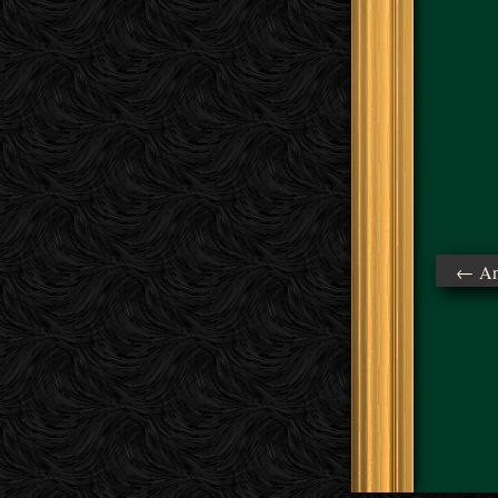
← Ant