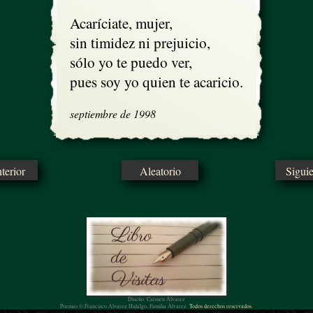
Acaríciate, mujer, 

sin timidez ni prejuicio,

sólo yo te puedo ver, 

pues soy yo quien te acaricio.
septiembre de 1998
erior
Aleatorio
Sigui
Diseño: Carmen Álvarez
Poemas © Francisco Álvarez Hidalgo, Familia Álvarez.
Todos derechos reservados.