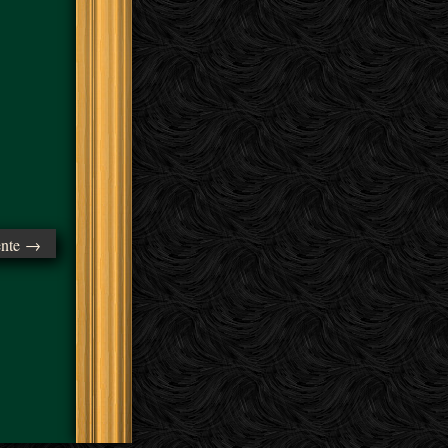
ente →