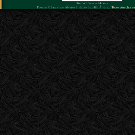
Diseño: Carmen Álvarez
Poemas © Francisco Álvarez Hidalgo, Familia Álvarez.
Todos derechos re