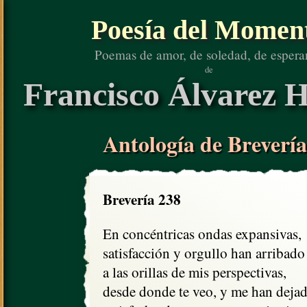
Poesía del Momen
Poemas de amor, de soledad, de espera
de
Francisco Álvarez H
Antología de Brevería
Brevería 238
En concéntricas ondas expansivas,

satisfacción y orgullo han arribado

a las orillas de mis perspectivas, 

desde donde te veo, y me han dejad