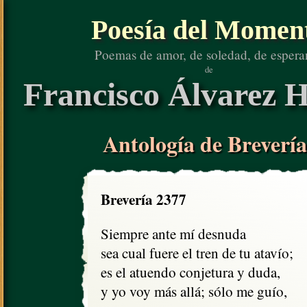
Poesía del Momen
Poemas de amor, de soledad, de espera
de
Francisco Álvarez H
Antología de Brevería
Brevería 2377
Siempre ante mí desnuda

sea cual fuere el tren de tu atavío;

es el atuendo conjetura y duda,

y yo voy más allá; sólo me guío,
