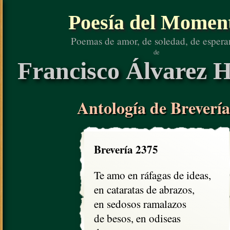
Poesía del Momen
Poemas de amor, de soledad, de espera
de
Francisco Álvarez H
Antología de Brevería
Brevería 2375
Te amo en ráfagas de ideas,

en cataratas de abrazos,

en sedosos ramalazos

de besos, en odiseas
