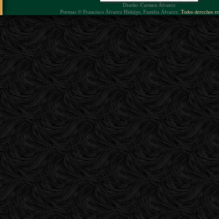
Diseño: Carmen Álvarez
Poemas © Francisco Álvarez Hidalgo, Familia Álvarez.
Todos derechos re