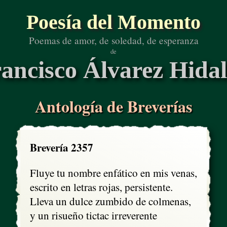
Poesía del Momento
Poemas de amor, de soledad, de esperanza
de
ancisco Álvarez Hida
Antología de Breverías
Brevería 2357
Fluye tu nombre enfático en mis venas,

escrito en letras rojas, persistente.

Lleva un dulce zumbido de colmenas, 

y un risueño tictac irreverente
