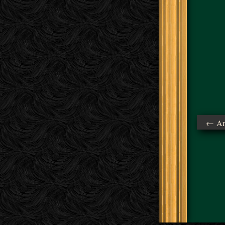
← Ant