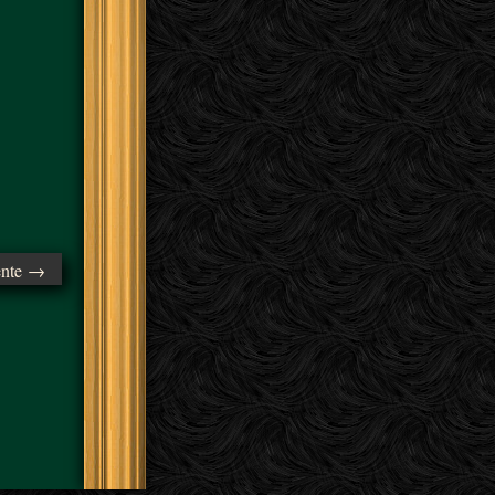
ente →