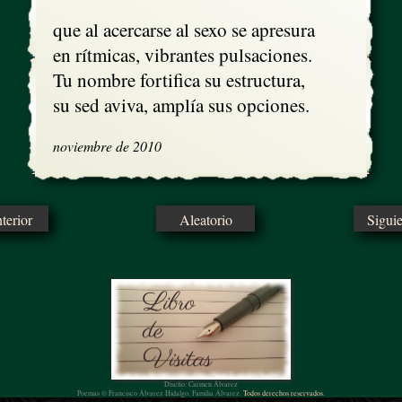
que al acercarse al sexo se apresura

en rítmicas, vibrantes pulsaciones.

Tu nombre fortifica su estructura,

su sed aviva, amplía sus opciones.
noviembre de 2010
erior
Aleatorio
Sigui
Diseño: Carmen Álvarez
Poemas © Francisco Álvarez Hidalgo, Familia Álvarez.
Todos derechos reservados.