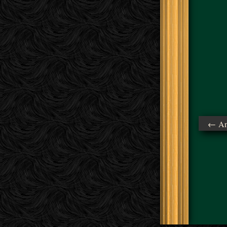
← Ant