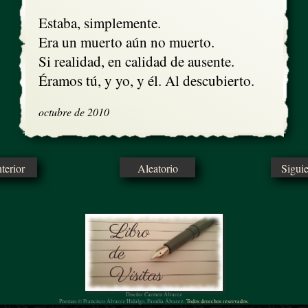
Estaba, simplemente.

Era un muerto aún no muerto.

Si realidad, en calidad de ausente.

Éramos tú, y yo, y él. Al descubierto.
octubre de 2010
erior
Aleatorio
Sigui
Diseño: Carmen Álvarez
Poemas © Francisco Álvarez Hidalgo, Familia Álvarez.
Todos derechos reservados.