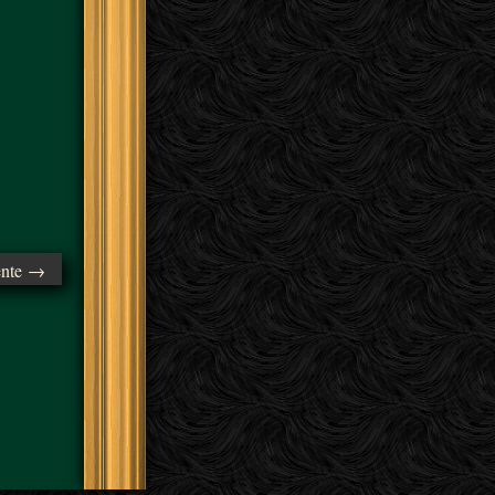
ente →