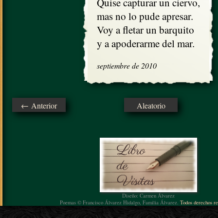
Quise capturar un ciervo,

mas no lo pude apresar.

Voy a fletar un barquito

y a apoderarme del mar.
septiembre de 2010
← Anterior
Aleatorio
Diseño: Carmen Álvarez
Poemas © Francisco Álvarez Hidalgo, Familia Álvarez.
Todos derechos re