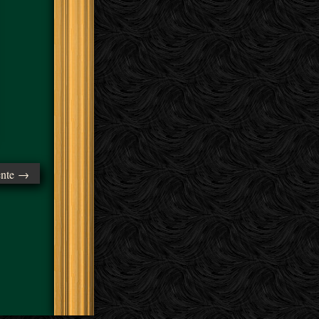
ente →