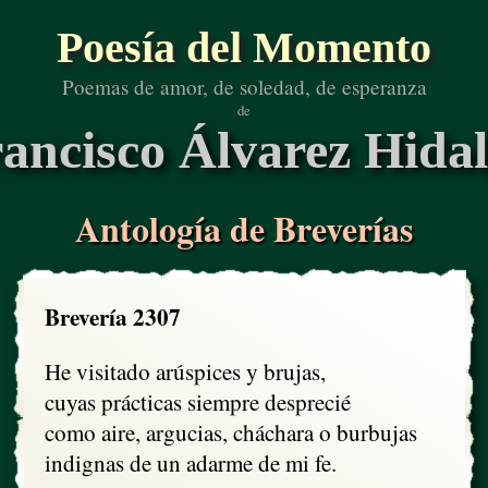
Poesía del Momento
Poemas de amor, de soledad, de esperanza
de
ancisco Álvarez Hida
Antología de Breverías
Brevería 2307
He visitado arúspices y brujas,

cuyas prácticas siempre desprecié

como aire, argucias, cháchara o burbujas

indignas de un adarme de mi fe.
