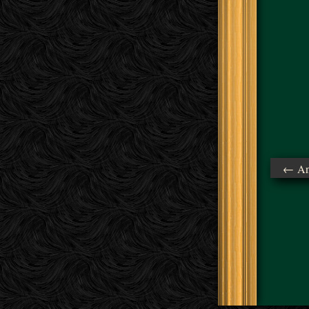
← Ant