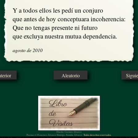
Y a todos ellos les pedí un conjuro

que antes de hoy conceptuara incoherencia:

Que no tengas presente ni futuro

que excluya nuestra mutua dependencia.
agosto de 2010
erior
Aleatorio
Sigui
Diseño: Carmen Álvarez
Poemas © Francisco Álvarez Hidalgo, Familia Álvarez.
Todos derechos reservados.