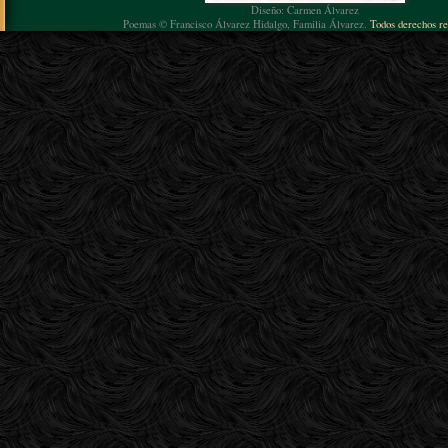
Diseño: Carmen Álvarez
Poemas © Francisco Álvarez Hidalgo, Familia Álvarez.
Todos derechos re