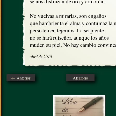
se nos disfrazan de oro y armonía.

No vuelvas a mirarlas, son engaños

que hambrienta el alma y contumaz la m
persisten en tejernos. La serpiente

no se hará ruiseñor, aunque los años

muden su piel. No hay cambio convince
abril de 2010
← Anterior
Aleatorio