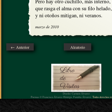
Pero hay otro cuchillo, más interno, 

que rasga el alma con su filo helado,

y ni otoños mitigan, ni veranos.
marzo de 2010
← Anterior
Aleatorio
Diseño: Carmen Álvarez
Poemas © Francisco Álvarez Hidalgo, Familia Álvarez.
Todos derechos re