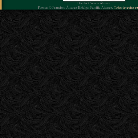
Diseño: Carmen Álvarez
Poemas © Francisco Álvarez Hidalgo, Familia Álvarez.
Todos derechos re