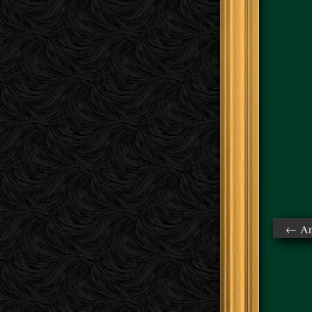
← Ant