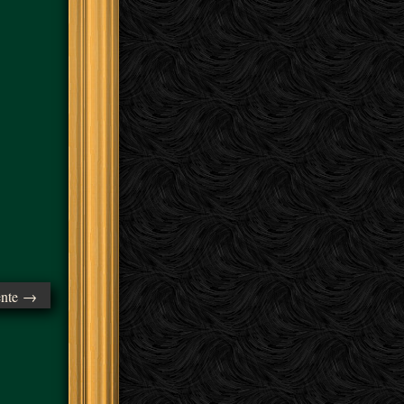
ente →