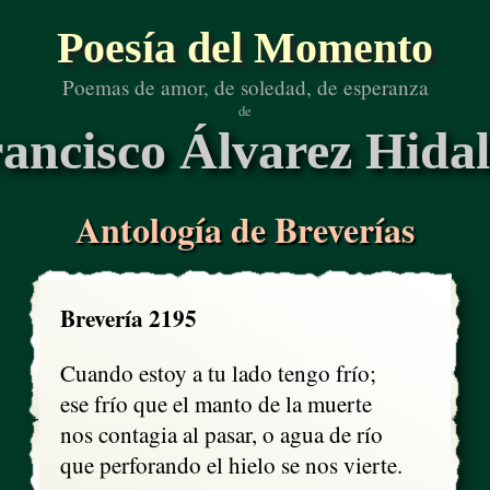
Poesía del Momento
Poemas de amor, de soledad, de esperanza
de
ancisco Álvarez Hida
Antología de Breverías
Brevería 2195
Cuando estoy a tu lado tengo frío;

ese frío que el manto de la muerte

nos contagia al pasar, o agua de río

que perforando el hielo se nos vierte. 
