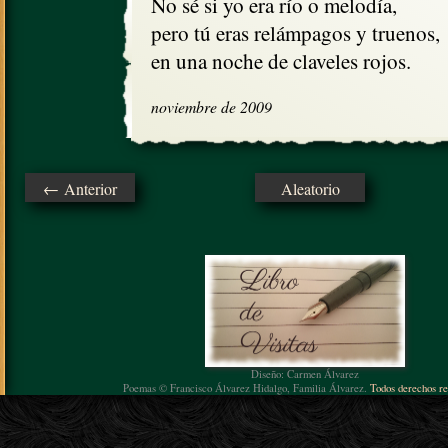
No sé si yo era río o melodía,

pero tú eras relámpagos y truenos,

en una noche de claveles rojos.
noviembre de 2009
← Anterior
Aleatorio
Diseño: Carmen Álvarez
Poemas © Francisco Álvarez Hidalgo, Familia Álvarez.
Todos derechos re