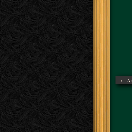
← Ant