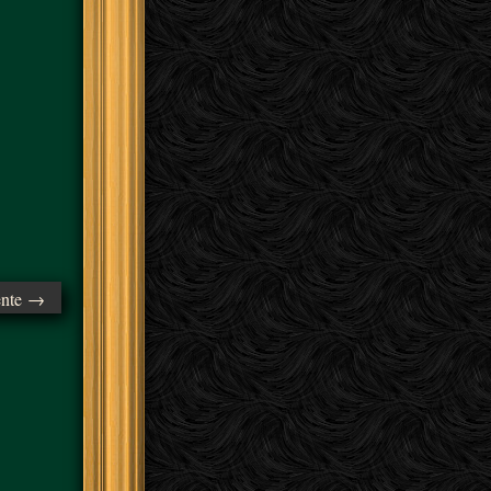
ente →