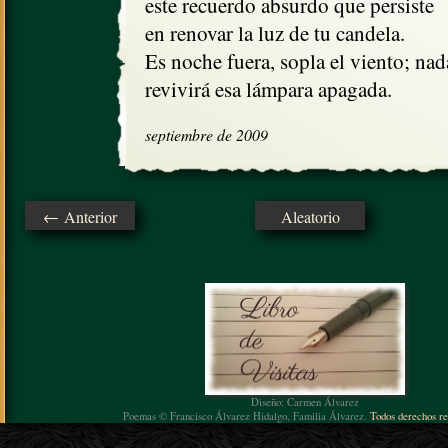
este recuerdo absurdo que persiste

en renovar la luz de tu candela.

Es noche fuera, sopla el viento; nada
revivirá esa lámpara apagada.
septiembre de 2009
← Anterior
Aleatorio
Diseño: Carmen Álvarez
Poemas © Francisco Álvarez Hidalgo, Familia Álvarez.
Todos derechos re