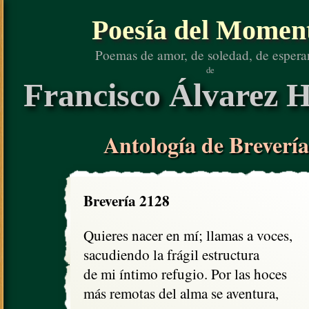
Poesía del Momen
Poemas de amor, de soledad, de espera
de
Francisco Álvarez H
Antología de Brevería
Brevería 2128
Quieres nacer en mí; llamas a voces,

sacudiendo la frágil estructura

de mi íntimo refugio. Por las hoces

más remotas del alma se aventura,
