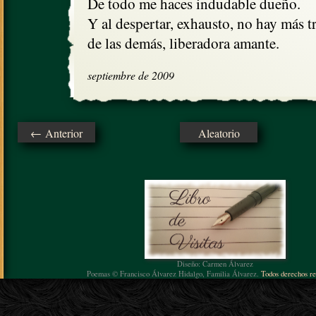
De todo me haces indudable dueño.

Y al despertar, exhausto, no hay más tr
de las demás, liberadora amante.
septiembre de 2009
← Anterior
Aleatorio
Diseño: Carmen Álvarez
Poemas © Francisco Álvarez Hidalgo, Familia Álvarez.
Todos derechos re