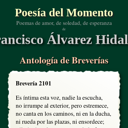
Poesía del Momento
Poemas de amor, de soledad, de esperanza
de
ancisco Álvarez Hida
Antología de Breverías
Brevería 2101
Es íntima esta voz, nadie la escucha,

no irrumpe al exterior, pero estremece,

no canta en los caminos, ni en la ducha, 

ni rueda por las plazas, ni ensordece;
