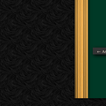
← Ant