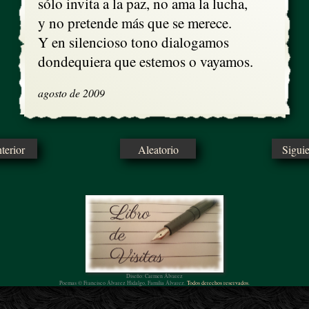
sólo invita a la paz, no ama la lucha,

y no pretende más que se merece.

Y en silencioso tono dialogamos 

dondequiera que estemos o vayamos.
agosto de 2009
erior
Aleatorio
Sigui
Diseño: Carmen Álvarez
Poemas © Francisco Álvarez Hidalgo, Familia Álvarez.
Todos derechos reservados.