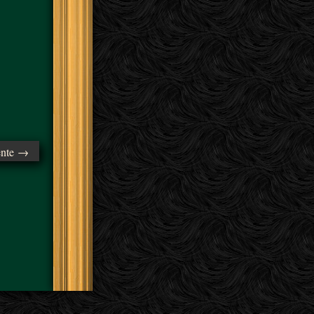
ente →